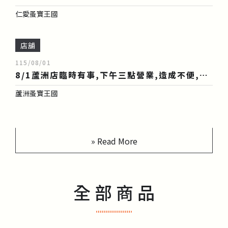
仁愛蚤寶王國
店舖
115/08/01
8/1蘆洲店臨時有事,下午三點營業,造成不便,敬請見諒!
蘆洲蚤寶王國
» Read More
全 部 商 品