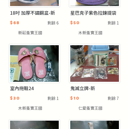
18吋 加厚不鏽鋼盆-新
星巴克子紫色拉鍊提袋
$68
$50
剩餘
6
剩餘
1
新莊蚤寶王國
木新蚤寶王國
室內拖鞋24
鬼滅立牌-新
$30
$10
剩餘
1
剩餘
7
木新蚤寶王國
仁愛蚤寶王國