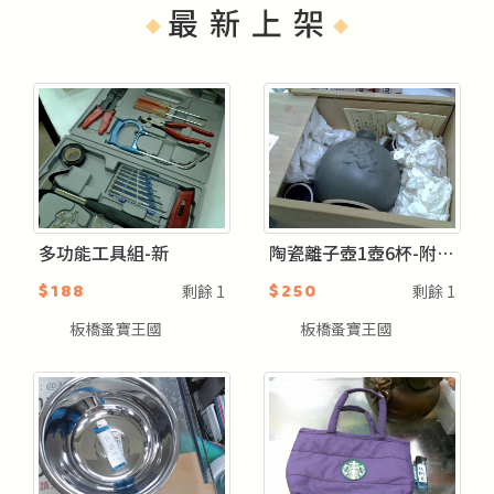
最 新 上 架
多功能工具組-新
陶瓷離子壺1壺6杯-附盒-新
$188
$250
剩餘
1
剩餘
1
板橋蚤寶王國
板橋蚤寶王國